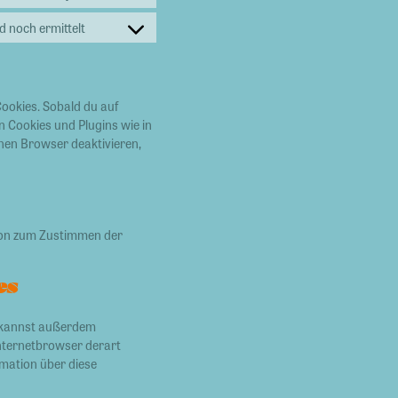
 noch ermittelt
Cookies. Sobald du auf
on Cookies und Plugins wie in
nen Browser deaktivieren,
tton zum Zustimmen der
es
u kannst außerdem
 Internetbrowser derart
rmation über diese