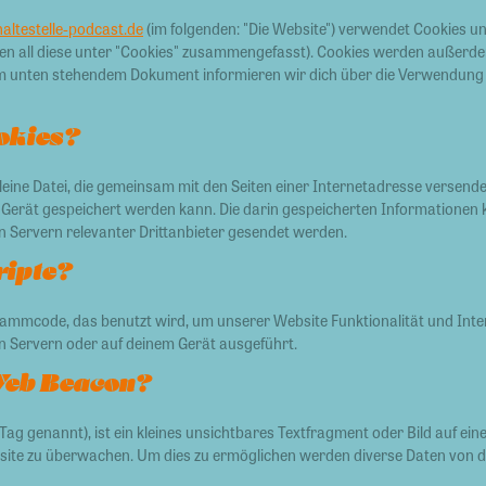
haltestelle-podcast.de
(im folgenden: "Die Website") verwendet Cookies u
den all diese unter "Cookies" zusammengefasst). Cookies werden außerd
 dem unten stehendem Dokument informieren wir dich über die Verwendung
okies?
e kleine Datei, die gemeinsam mit den Seiten einer Internetadresse verse
Gerät gespeichert werden kann. Die darin gespeicherten Informationen
 Servern relevanter Drittanbieter gesendet werden.
ripte?
grammcode, das benutzt wird, um unserer Website Funktionalität und Inter
n Servern oder auf deinem Gerät ausgeführt.
 Web Beacon?
ag genannt), ist ein kleines unsichtbares Textfragment oder Bild auf ein
site zu überwachen. Um dies zu ermöglichen werden diverse Daten von d