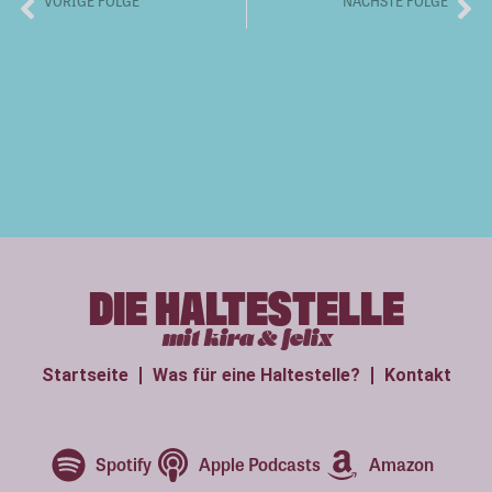
VORIGE FOLGE
NÄCHSTE FOLGE
Maria-Christina Piwowarski – Die Kraft von Büchern und Geschichten
Anna-Nicole Heinrich – Mehr Zufall als Verstand
DIE HALTESTELLE
mit kira & felix
Startseite
Was für eine Haltestelle?
Kontakt
Spotify
Apple Podcasts
Amazon