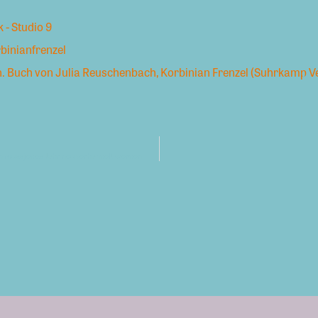
k - Studio 9
binianfrenzel
n. Buch von Julia Reuschenbach, Korbinian Frenzel (Suhrkamp V
n muss jedes Jahr neu verhandelt werden