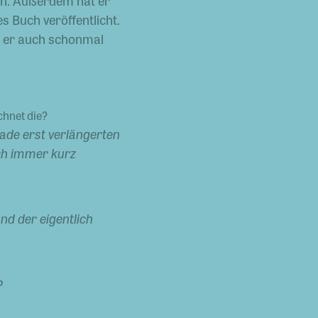
en. Außerdem hat er
 Buch veröffentlicht.
t er auch schonmal
chnet die?
rade erst verlängerten
ich immer kurz
nd der eigentlich
?