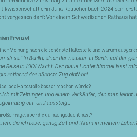
d erreicht live zur Mittagsstunde über 130.000 Mensch
tikwissenschaftlerin Julia Reuschenbach 2024 sein erstes
ht vergessen darf: Vor einem Schwedischen Rathaus ha
nian Frenzel
einer Meinung nach die schönste Haltestelle und warum ausgere
insel“ in Berlin, einer der neusten in Berlin auf der ge
ine Reise in 1001 Nacht. Der blaue Lichterhimmel lässt m
is ratternd der nächste Zug einfährt.
 das jede Haltestelle besser machen würde?
ürlich mit Zeitungen und einem Verkäufer, den man kennt u
regelmäßig ein- und aussteigt.
 große Frage, über die du nachgedacht hast?
chen, die ich liebe, genug Zeit und Raum in meinem Leben