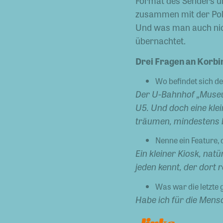
Format des Senders un
zusammen mit der Poli
Und was man auch nic
übernachtet.
Drei Fragen an Korbi
Wo befindet sich d
Der U-Bahnhof „Museums
U5. Und doch eine kle
träumen, mindestens b
Nenne ein Feature,
Ein kleiner Kiosk, nat
jeden kennt, der dort 
Was war die letzte
Habe ich für die Mens