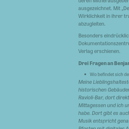
deren Mitherausgeber 
ausgezeichnet. Mit „De
Wirklichkeit in ihrer 
abzugleiten.
Besonders eindrücklic
Dokumentationszentrum
Verlag erschienen.
Drei Fragen an Benja
Wo befindet sich d
Meine Lieblingshaltes
historischen Gebäuden
Ravioli-Bar, dort dire
Mittagessen und ich u
habe. Dort gibt es au
Musik entspricht genau
Pfosten mit digitaler 