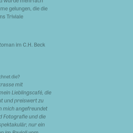
und wurde mehrfach
me gelungen, die die
ns Triviale
 Roman im C.H. Beck
chnet die?
trasse mit
ein Lieblingscafé, die
ut und preiswert zu
ch mich angefreundet
d Fotografie und die
spektakulär, nur ein
nn im Ravioli vom