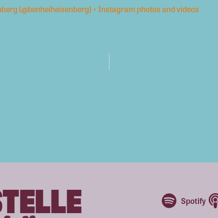
berg (@benheiheisenberg) • Instagram photos and videos
te
Julian Se
STELLE
Spotify