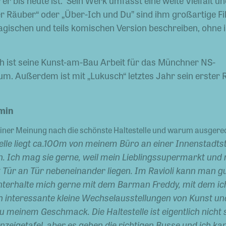
er bis heute ist. Sein Werk umfasst eine weite Vielfalt 
r Räuber“ oder „Über-Ich und Du” sind ihm großartige Fil
tragischen und teils komischen Version beschreiben, ohne i
h ist seine Kunst-am-Bau Arbeit für das Münchner NS-
. Außerdem ist mit „Lukusch“ letztes Jahr sein erster
min
einer Meinung nach die schönste Haltestelle und warum ausgere
telle liegt ca.100m von meinem Büro an einer Innenstadts
. Ich mag sie gerne, weil mein Lieblingssupermarkt und m
kt Tür an Tür nebeneinander liegen. Im Ravioli kann man g
nterhalte mich gerne mit dem Barman Freddy, mit dem i
ch interessante kleine Wechselausstellungen von Kunst un
 meinem Geschmack. Die Haltestelle ist eigentlich nicht 
Anzeigetafel, aber es gehen die richtigen Busse und ich ka