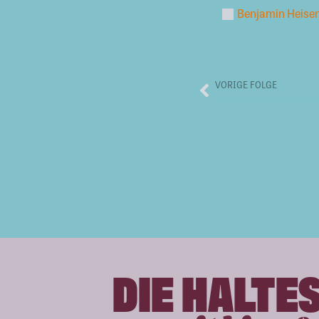
Benjamin Heisen
VORIGE FOLGE
Cary – Mein Anspruch ans Ech
DIE HALTE